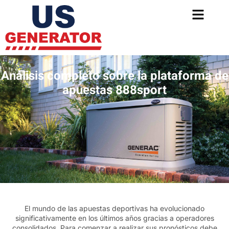
Análisis completo sobre la plataforma de
apuestas 888sport
El mundo de las apuestas deportivas ha evolucionado
significativamente en los últimos años gracias a operadores
consolidados. Para comenzar a realizar sus pronósticos debe