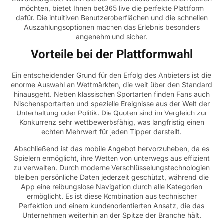
möchten, bietet Ihnen
bet365 live
die perfekte Plattform
dafür. Die intuitiven Benutzeroberflächen und die schnellen
Auszahlungsoptionen machen das Erlebnis besonders
angenehm und sicher.
Vorteile bei der Plattformwahl
Ein entscheidender Grund für den Erfolg des Anbieters ist die
enorme Auswahl an Wettmärkten, die weit über den Standard
hinausgeht. Neben klassischen Sportarten finden Fans auch
Nischensportarten und spezielle Ereignisse aus der Welt der
Unterhaltung oder Politik. Die Quoten sind im Vergleich zur
Konkurrenz sehr wettbewerbsfähig, was langfristig einen
echten Mehrwert für jeden Tipper darstellt.
Abschließend ist das mobile Angebot hervorzuheben, da es
Spielern ermöglicht, ihre Wetten von unterwegs aus effizient
zu verwalten. Durch moderne Verschlüsselungstechnologien
bleiben persönliche Daten jederzeit geschützt, während die
App eine reibungslose Navigation durch alle Kategorien
ermöglicht. Es ist diese Kombination aus technischer
Perfektion und einem kundenorientierten Ansatz, die das
Unternehmen weiterhin an der Spitze der Branche hält.