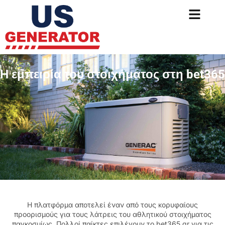
Η εμπειρία του στοιχήματος στη bet365
Η πλατφόρμα αποτελεί έναν από τους κορυφαίους
προορισμούς για τους λάτρεις του αθλητικού στοιχήματος
παγκοσμίως. Πολλοί παίκτες επιλέγουν το
bet365 gr
για τις