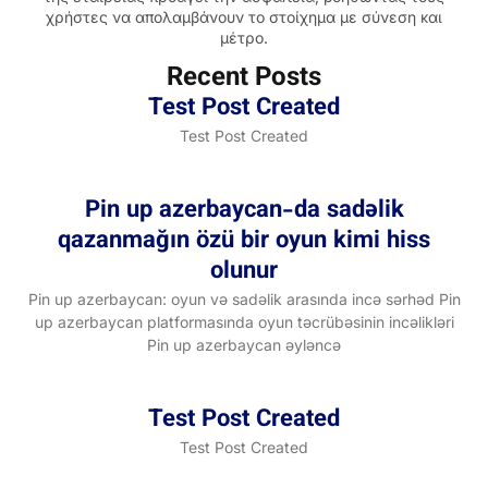
χρήστες να απολαμβάνουν το στοίχημα με σύνεση και
μέτρο.
Recent Posts
Test Post Created
Test Post Created
Pin up azerbaycan-da sadəlik
qazanmağın özü bir oyun kimi hiss
olunur
Pin up azerbaycan: oyun və sadəlik arasında incə sərhəd Pin
up azerbaycan platformasında oyun təcrübəsinin incəlikləri
Pin up azerbaycan əyləncə
Test Post Created
Test Post Created