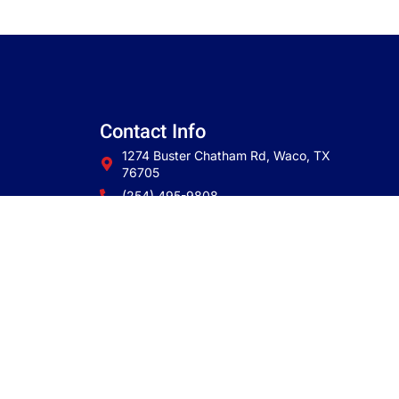
Contact Info
1274 Buster Chatham Rd, Waco, TX
76705
(254) 495-9808
d
sam@usgenerator.us
es