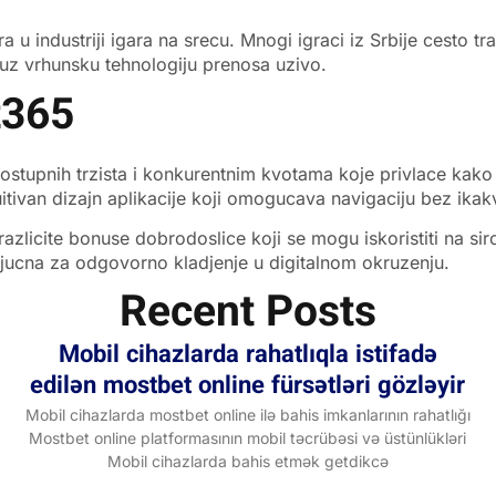
 u industriji igara na srecu. Mnogi igraci iz Srbije cesto t
 uz vrhunsku tehnologiju prenosa uzivo.
t365
tupnih trzista i konkurentnim kvotama koje privlace kako p
itivan dizajn aplikacije koji omogucava navigaciju bez ika
razlicite bonuse dobrodoslice koji se mogu iskoristiti na sir
 kljucna za odgovorno kladjenje u digitalnom okruzenju.
Recent Posts
Mobil cihazlarda rahatlıqla istifadə
edilən mostbet online fürsətləri gözləyir
Mobil cihazlarda mostbet online ilə bahis imkanlarının rahatlığı
Mostbet online platformasının mobil təcrübəsi və üstünlükləri
Mobil cihazlarda bahis etmək getdikcə