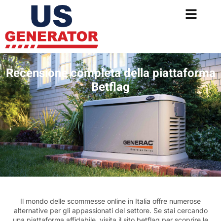
Recensione completa della piattaforma
Betflag
Il mondo delle scommesse online in Italia offre numerose
alternative per gli appassionati del settore. Se stai cercando
una piattaforma affidabile, visita il sito
betflag
per scoprire le