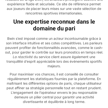
expérience fluide et sécurisée. Ce site de référence permet
aux joueurs de placer leurs mises sur une vaste sélection de
rencontres sportives internationales.
Une expertise reconnue dans le
domaine du pari
Bwin s’est imposé comme un acteur incontournable grâce à
son interface intuitive et ses cotes compétitives. Les parieurs
peuvent profiter de fonctionnalités avancées, comme le cash-
out, pour garder le contrôle sur leurs pronostics en temps réel.
La réactivité
du service client assure également une
tranquillité d’esprit appréciable lors des événements sportifs
majeurs.
Pour maximiser vos chances, il est conseillé de consulter
régulièrement les statistiques fournies par la plateforme. En
maîtrisant les différentes options de paris, chaque utilisateur
peut affiner sa stratégie personnelle tout en restant prudent.
L’engagement de l’opérateur envers le jeu responsable
demeure un pilier central pour garantir une activité
divertissante et équilibrée à long terme.