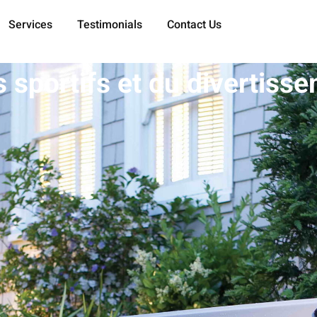
Services
Testimonials
Contact Us
s sportifs et du divertiss