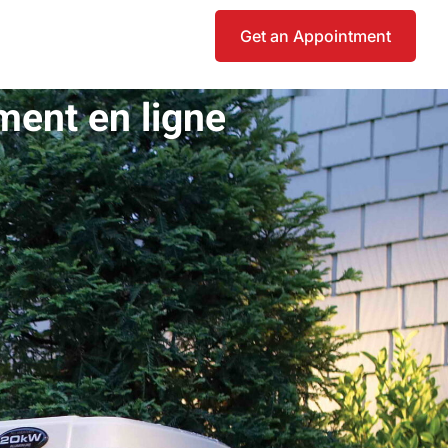
Get an Appointment
ement en ligne