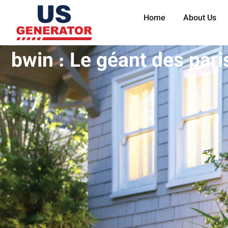
Home
About Us
bwin : Le géant des pari