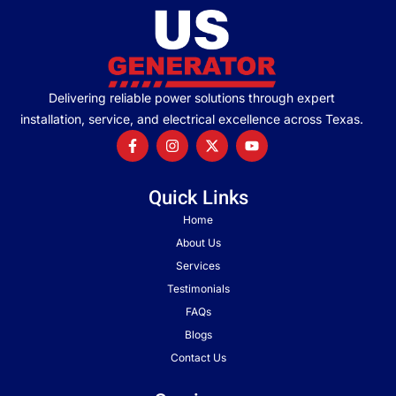
Delivering reliable power solutions through expert
installation, service, and electrical excellence across Texas.
Quick Links
Home
About Us
Services
Testimonials
FAQs
Blogs
Contact Us