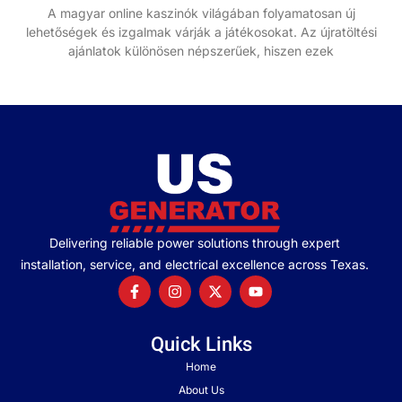
A magyar online kaszinók világában folyamatosan új
lehetőségek és izgalmak várják a játékosokat. Az újratöltési
ajánlatok különösen népszerűek, hiszen ezek
Delivering reliable power solutions through expert
installation, service, and electrical excellence across Texas.
Quick Links
Home
About Us