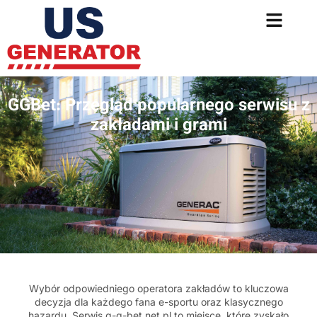
GGBet: Przegląd popularnego serwisu z
zakładami i grami
Wybór odpowiedniego operatora zakładów to kluczowa
decyzja dla każdego fana e-sportu oraz klasycznego
hazardu. Serwis
g-g-bet.net.pl
to miejsce, które zyskało