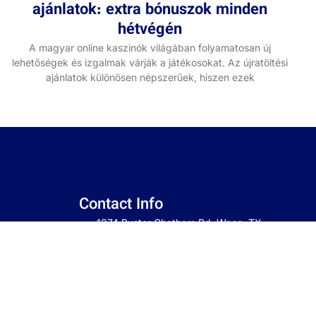
ajánlatok: extra bónuszok minden
hétvégén
A magyar online kaszinók világában folyamatosan új
lehetőségek és izgalmak várják a játékosokat. Az újratöltési
ajánlatok különösen népszerűek, hiszen ezek
Contact Info
1274 Buster Chatham Rd, Waco, TX
76705
(254) 495-9808
d
sam@usgenerator.us