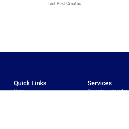
Test Post Created
Quick Links
Services
Home
Generator Installation
About Us
Generator Sales
Services
Generator Service an
Maintenance
Testimonials
Electrical Repairs
FAQs