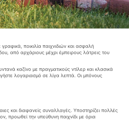
γραφικά, ποικιλία παιχνιδιών και ασφαλή
ου, από αρχάριους μέχρι έμπειρους λάτρεις του
ωντανά καζίνο με πραγματικούς ντίλερ και κλασικά
γήστε λογαριασμό σε λίγα λεπτά. Οι μπόνους
αιες και διαφανείς συναλλαγές. Υποστηρίζει πολλές
ον, προωθεί την υπεύθυνη παιχνίδι με όρια