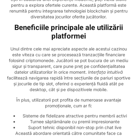
pentru a explora ofertele curente. Această platformă este
renumită pentru integrarea tehnologiei blockchain și pentru
diversitatea jocurilor oferite jucătorilor.
Beneficiile principale ale utilizării
platformei
Unul dintre cele mai apreciate aspecte ale acestui cazinou
este viteza cu care se procesează tranzacțiile financiare
folosind criptomonede. Jucătorii se pot bucura de un mediu
sigur și transparent, care pune preț pe confidențialitatea
datelor utilizatorilor în orice moment.
Interfața intuitivă
facilitează navigarea rapidă între secțiunile de pariuri sportive
și jocurile de tip slot, oferind o experiență fluidă atât pe
desktop, cât și pe dispozitivele mobile.
În plus, utilizatorii pot profita de numeroase avantaje
promoționale, cum ar fi:
Sisteme de fidelizare atractive pentru membrii activi
Turnee săptămânale cu premii impresionante
Suport tehnic disponibil non-stop prin chat live
Această abordare orientată către comunitate face ca