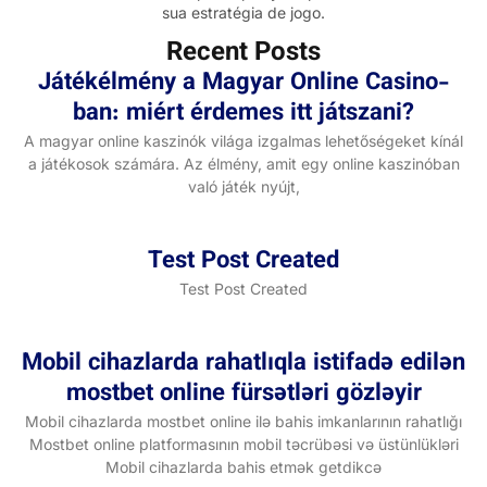
sua estratégia de jogo.
Recent Posts
Játékélmény a Magyar Online Casino-
ban: miért érdemes itt játszani?
A magyar online kaszinók világa izgalmas lehetőségeket kínál
a játékosok számára. Az élmény, amit egy online kaszinóban
való játék nyújt,
Test Post Created
Test Post Created
Mobil cihazlarda rahatlıqla istifadə edilən
mostbet online fürsətləri gözləyir
Mobil cihazlarda mostbet online ilə bahis imkanlarının rahatlığı
Mostbet online platformasının mobil təcrübəsi və üstünlükləri
Mobil cihazlarda bahis etmək getdikcə