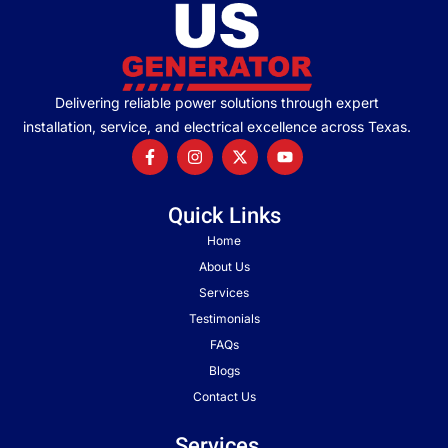
Delivering reliable power solutions through expert
installation, service, and electrical excellence across Texas.
Quick Links
Home
About Us
Services
Testimonials
FAQs
Blogs
Contact Us
Services