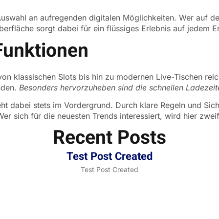
swahl an aufregenden digitalen Möglichkeiten. Wer auf der 
berfläche sorgt dabei für ein flüssiges Erlebnis auf jedem E
Funktionen
 von klassischen Slots bis hin zu modernen Live-Tischen rei
inden.
Besonders hervorzuheben sind die schnellen Ladezeite
t dabei stets im Vordergrund. Durch klare Regeln und Sic
r sich für die neuesten Trends interessiert, wird hier zwei
Recent Posts
Test Post Created
Test Post Created