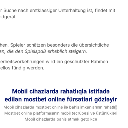
Suche nach erstklassiger Unterhaltung ist, findet mit
ndgerät.
chen. Spieler schätzen besonders die übersichtliche
n, die den Spielspaß erheblich steigern.
herheitsvorkehrungen wird ein geschützter Rahmen
fellos fündig werden.
Mobil cihazlarda rahatlıqla istifadə
edilən mostbet online fürsətləri gözləyir
Mobil cihazlarda mostbet online ilə bahis imkanlarının rahatlığı
Mostbet online platformasının mobil təcrübəsi və üstünlükləri
Mobil cihazlarda bahis etmək getdikcə