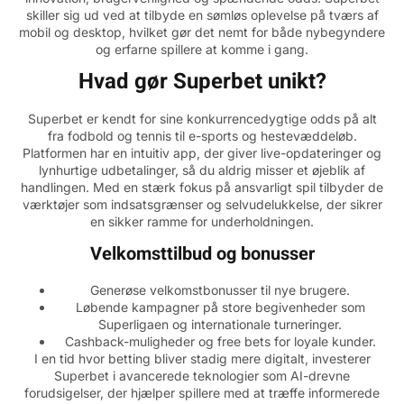
skiller sig ud ved at tilbyde en sømløs oplevelse på tværs af
mobil og desktop, hvilket gør det nemt for både nybegyndere
og erfarne spillere at komme i gang.
Hvad gør Superbet unikt?
Superbet er kendt for sine konkurrencedygtige odds på alt
fra fodbold og tennis til e-sports og hestevæddeløb.
Platformen har en intuitiv app, der giver live-opdateringer og
lynhurtige udbetalinger, så du aldrig misser et øjeblik af
handlingen. Med en stærk fokus på ansvarligt spil tilbyder de
værktøjer som indsatsgrænser og selvudelukkelse, der sikrer
en sikker ramme for underholdningen.
Velkomsttilbud og bonusser
Generøse velkomstbonusser til nye brugere.
Løbende kampagner på store begivenheder som
Superligaen og internationale turneringer.
Cashback-muligheder og free bets for loyale kunder.
I en tid hvor betting bliver stadig mere digitalt, investerer
Superbet i avancerede teknologier som AI-drevne
forudsigelser, der hjælper spillere med at træffe informerede