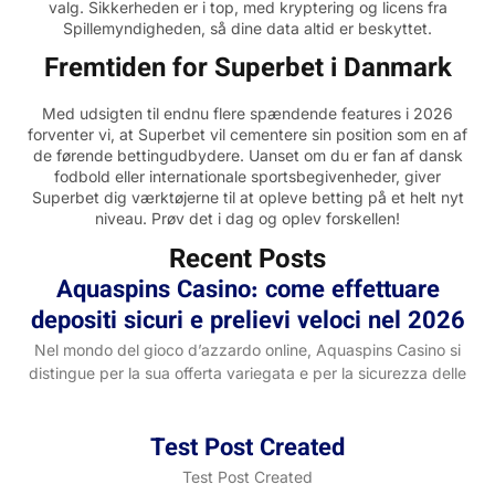
valg. Sikkerheden er i top, med kryptering og licens fra
Spillemyndigheden, så dine data altid er beskyttet.
Fremtiden for Superbet i Danmark
Med udsigten til endnu flere spændende features i 2026
forventer vi, at Superbet vil cementere sin position som en af
de førende bettingudbydere. Uanset om du er fan af dansk
fodbold eller internationale sportsbegivenheder, giver
Superbet dig værktøjerne til at opleve betting på et helt nyt
niveau. Prøv det i dag og oplev forskellen!
Recent Posts
Aquaspins Casino: come effettuare
depositi sicuri e prelievi veloci nel 2026
Nel mondo del gioco d’azzardo online, Aquaspins Casino si
distingue per la sua offerta variegata e per la sicurezza delle
Test Post Created
Test Post Created