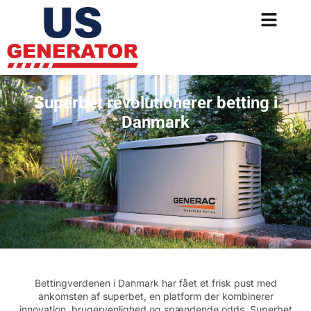
Superbet revolutionerer betting i
Danmark
Bettingverdenen i Danmark har fået et frisk pust med
ankomsten af
superbet
, en platform der kombinerer
innovation, brugervenlighed og spændende odds. Superbet