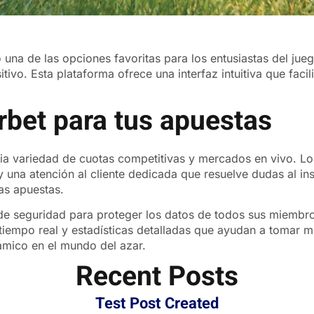
a de las opciones favoritas para los entusiastas del juego 
ivo. Esta plataforma ofrece una interfaz intuitiva que faci
rbet para tus apuestas
ia variedad de cuotas competitivas y mercados en vivo. Los
 una atención al cliente dedicada que resuelve dudas al in
as apuestas.
de seguridad para proteger los datos de todos sus miembr
tiempo real y estadísticas detalladas que ayudan a tomar m
ámico en el mundo del azar.
Recent Posts
Test Post Created