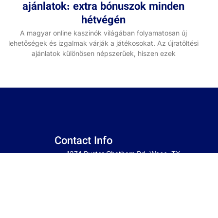
ajánlatok: extra bónuszok minden
hétvégén
A magyar online kaszinók világában folyamatosan új
lehetőségek és izgalmak várják a játékosokat. Az újratöltési
ajánlatok különösen népszerűek, hiszen ezek
Contact Info
1274 Buster Chatham Rd, Waco, TX
76705
(254) 495-9808
d
sam@usgenerator.us