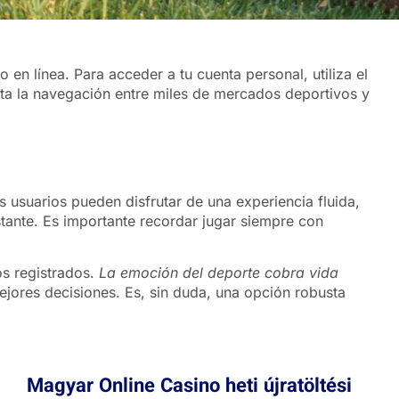
en línea. Para acceder a tu cuenta personal, utiliza el
lita la navegación entre miles de mercados deportivos y
 usuarios pueden disfrutar de una experiencia fluida,
stante. Es importante recordar jugar siempre con
os registrados.
La emoción del deporte cobra vida
ejores decisiones. Es, sin duda, una opción robusta
Magyar Online Casino heti újratöltési