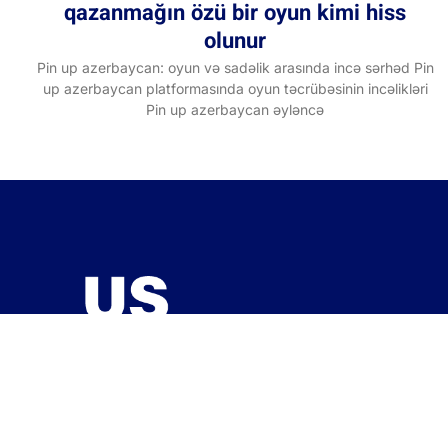
qazanmağın özü bir oyun kimi hiss
olunur
Pin up azerbaycan: oyun və sadəlik arasında incə sərhəd Pin
up azerbaycan platformasında oyun təcrübəsinin incəlikləri
Pin up azerbaycan əyləncə
Delivering reliable power solutions through
expert installation, service, and electrical
excellence across Texas.