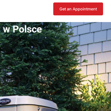
Get an Appointment
y w Polsce