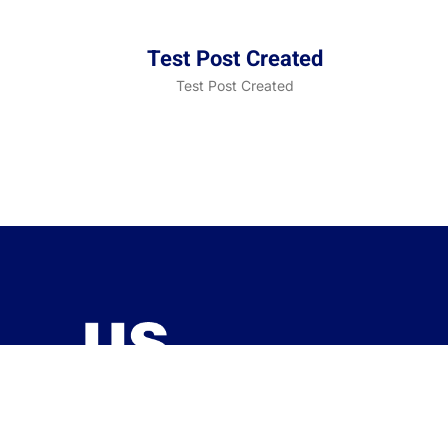
Test Post Created
Test Post Created
Delivering reliable power solutions through
expert installation, service, and electrical