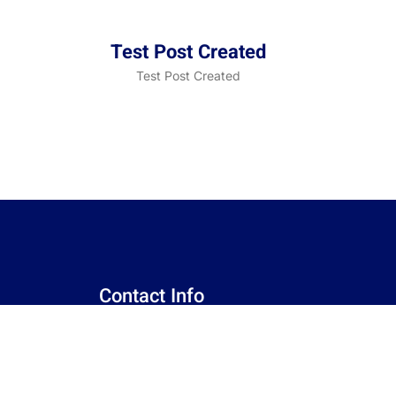
Test Post Created
Test Post Created
Contact Info
1274 Buster Chatham Rd, Waco, TX
76705
(254) 495-9808
d
sam@usgenerator.us