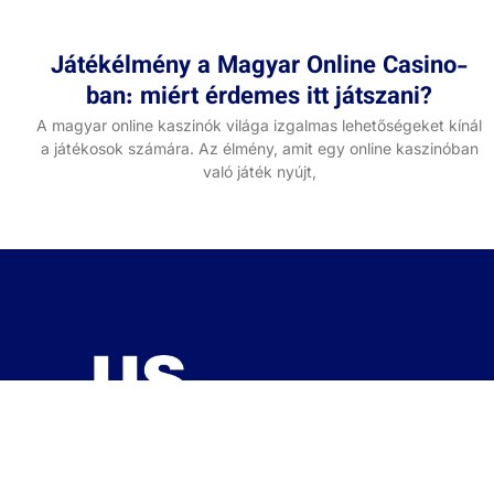
Játékélmény a Magyar Online Casino-
ban: miért érdemes itt játszani?
A magyar online kaszinók világa izgalmas lehetőségeket kínál
a játékosok számára. Az élmény, amit egy online kaszinóban
való játék nyújt,
Delivering reliable power solutions through
expert installation, service, and electrical