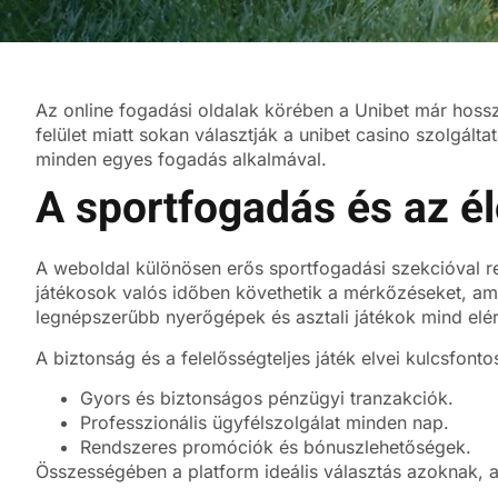
Az online fogadási oldalak körében a Unibet már hoss
felület miatt sokan választják a
unibet casino
szolgáltat
minden egyes fogadás alkalmával.
A sportfogadás és az él
A weboldal különösen erős sportfogadási szekcióval r
játékosok valós időben követhetik a mérkőzéseket, ami
legnépszerűbb nyerőgépek és asztali játékok mind elé
A biztonság és a felelősségteljes játék elvei kulcsfon
Gyors és biztonságos pénzügyi tranzakciók.
Professzionális ügyfélszolgálat minden nap.
Rendszeres promóciók és bónuszlehetőségek.
Összességében a platform ideális választás azoknak, 