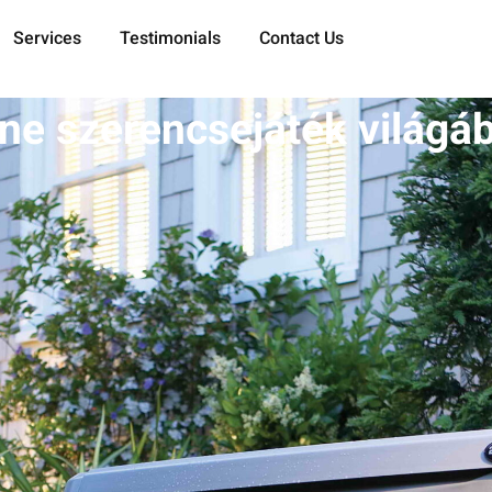
Services
Testimonials
Contact Us
ine szerencsejáték világá