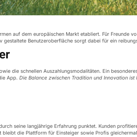
ormen auf dem europäischen Markt etabliert. Für Freunde v
v gestaltete Benutzeroberfläche sorgt dabei für ein reibung
er
 sowie die schnellen Auszahlungsmodalitäten. Ein besondere
die App.
Die Balance zwischen Tradition und Innovation ist 
urch seine langjährige Erfahrung punktet. Kunden profitie
 bleibt die Plattform für Einsteiger sowie Profis gleicherma