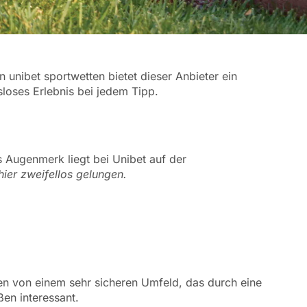
on
unibet sportwetten
bietet dieser Anbieter ein
sloses Erlebnis bei jedem Tipp.
s Augenmerk liegt bei Unibet auf der
hier zweifellos gelungen.
ren von einem sehr sicheren Umfeld, das durch eine
ßen interessant.