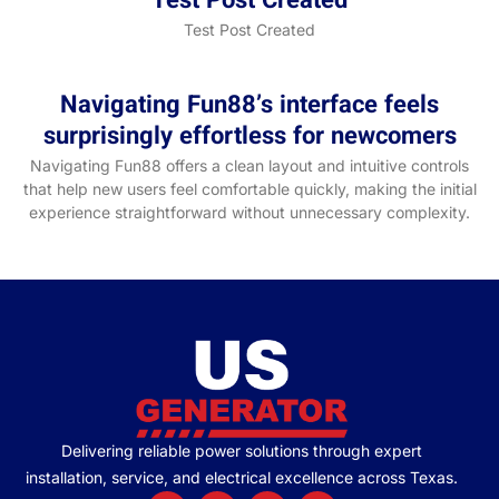
Test Post Created
Test Post Created
Navigating Fun88’s interface feels
surprisingly effortless for newcomers
Navigating Fun88 offers a clean layout and intuitive controls
that help new users feel comfortable quickly, making the initial
experience straightforward without unnecessary complexity.
Delivering reliable power solutions through expert
installation, service, and electrical excellence across Texas.