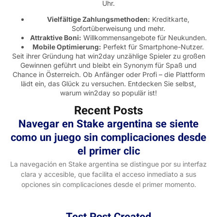
Uhr.
Vielfältige Zahlungsmethoden:
Kreditkarte,
Sofortüberweisung und mehr.
Attraktive Boni:
Willkommensangebote für Neukunden.
Mobile Optimierung:
Perfekt für Smartphone-Nutzer.
Seit ihrer Gründung hat win2day unzählige Spieler zu großen
Gewinnen geführt und bleibt ein Synonym für Spaß und
Chance in Österreich. Ob Anfänger oder Profi – die Plattform
lädt ein, das Glück zu versuchen. Entdecken Sie selbst,
warum win2day so populär ist!
Recent Posts
Navegar en Stake argentina se siente
como un juego sin complicaciones desde
el primer clic
La navegación en Stake argentina se distingue por su interfaz
clara y accesible, que facilita el acceso inmediato a sus
opciones sin complicaciones desde el primer momento.