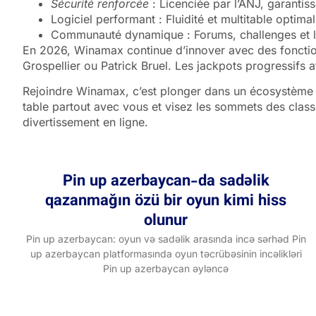
Sécurité renforcée
: Licenciée par l’ANJ, garantiss
Logiciel performant : Fluidité et multitable optim
Communauté dynamique : Forums, challenges et l
En 2026, Winamax continue d’innover avec des fonctio
Grospellier ou Patrick Bruel. Les jackpots progressifs
Rejoindre Winamax, c’est plonger dans un écosystème o
table partout avec vous et visez les sommets des class
divertissement en ligne.
Pin up azerbaycan-da sadəlik
qazanmağın özü bir oyun kimi hiss
olunur
Pin up azerbaycan: oyun və sadəlik arasında incə sərhəd Pin
up azerbaycan platformasında oyun təcrübəsinin incəlikləri
Pin up azerbaycan əyləncə