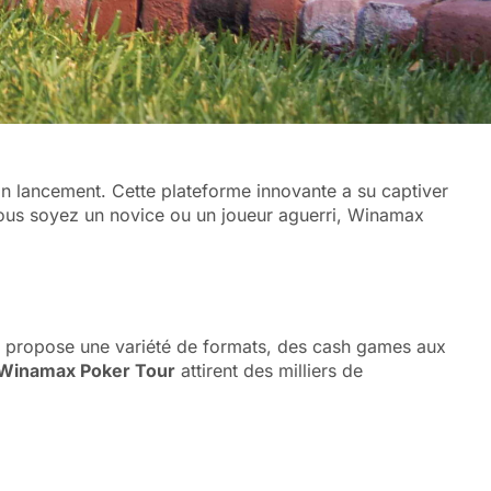
n lancement. Cette plateforme innovante a su captiver
 vous soyez un novice ou un joueur aguerri, Winamax
lle propose une variété de formats, des cash games aux
Winamax Poker Tour
attirent des milliers de