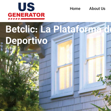
Home
About Us
Betclic: La Plataforma 
Deportivo