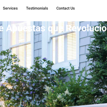
Services
Testimonials
Contact Us
de Apuestas que Revolucio