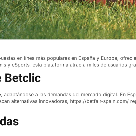
puestas en línea más populares en España y Europa, ofreci
is y eSports, esta plataforma atrae a miles de usuarios grac
 Betclic
, adaptándose a las demandas del mercado digital. En Espa
scan alternativas innovadoras,
https://betfair-spain.com/
re
adas