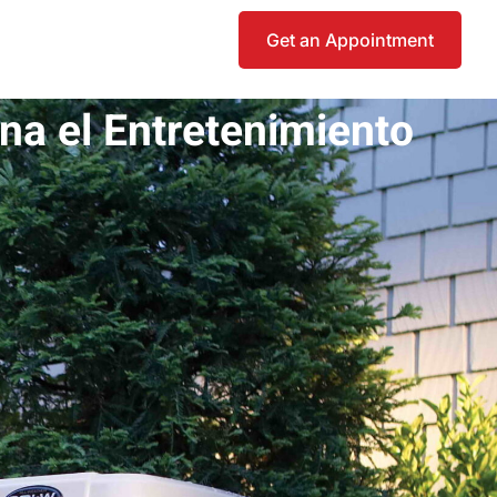
Get an Appointment
na el Entretenimiento