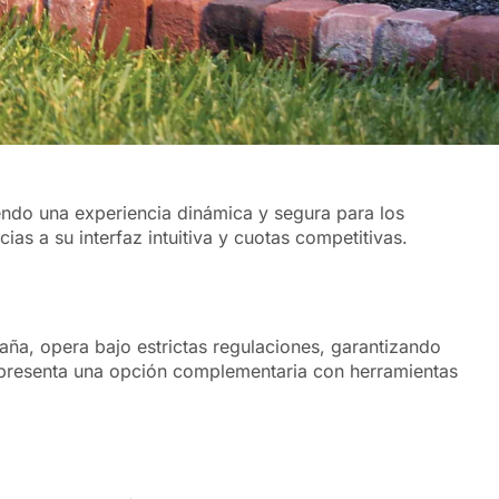
endo una experiencia dinámica y segura para los
ias a su interfaz intuitiva y cuotas competitivas.
ña, opera bajo estrictas regulaciones, garantizando
presenta una opción complementaria con herramientas