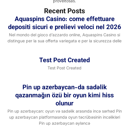
proveitosas.
Recent Posts
Aquaspins Casino: come effettuare
depositi sicuri e prelievi veloci nel 2026
Nel mondo del gioco d’azzardo online, Aquaspins Casino si
distingue per la sua offerta variegata e per la sicurezza delle
Test Post Created
Test Post Created
Pin up azerbaycan-da sadəlik
qazanmağın özü bir oyun kimi hiss
olunur
Pin up azerbaycan: oyun və sadəlik arasında incə sərhəd Pin
up azerbaycan platformasında oyun təcrübəsinin incəlikləri
Pin up azerbaycan əyləncə