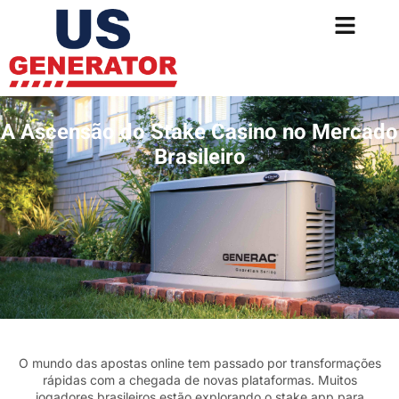
A Ascensão do Stake Casino no Mercado
Brasileiro
O mundo das apostas online tem passado por transformações
rápidas com a chegada de novas plataformas. Muitos
jogadores brasileiros estão explorando o
stake app
para