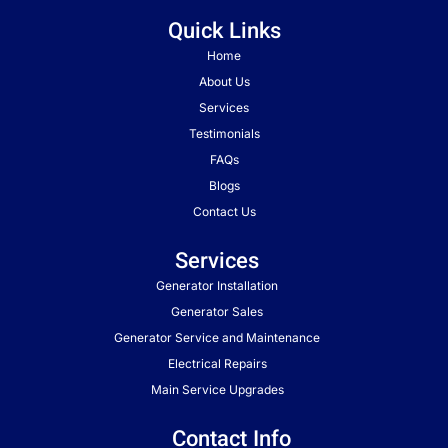
Quick Links
Home
About Us
Services
Testimonials
FAQs
Blogs
Contact Us
Services
Generator Installation
Generator Sales
Generator Service and Maintenance
Electrical Repairs
Main Service Upgrades
Contact Info