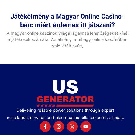
Játékélmény a Magyar Online Casino-
ban: miért érdemes itt játszani?
A magyar online kaszinók világa izgalmas lehetőségeket kínál
a játékosok számára. Az élmény, amit egy online kaszinóban
való játék nyújt,
Delivering reliable power solutions through expert
installation, service, and electrical excellence across Texas.